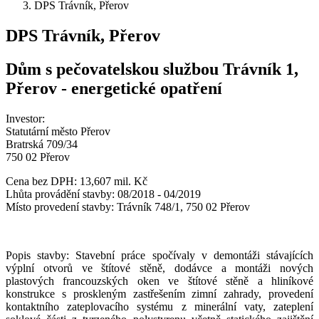
DPS Trávník, Přerov
DPS Trávník, Přerov
Dům s pečovatelskou službou Trávník 1,
Přerov - energetické opatření
Investor:
Statutární město Přerov
Bratrská 709/34
750 02 Přerov
Cena bez DPH: 13,607 mil. Kč
Lhůta provádění stavby: 08/2018 - 04/2019
Místo provedení stavby: Trávník 748/1, 750 02 Přerov
Popis stavby: Stavební práce spočívaly v demontáži stávajících
výplní otvorů ve štítové stěně, dodávce a montáži nových
plastových francouzských oken ve štítové stěně a hliníkové
konstrukce s proskleným zastřešením zimní zahrady, provedení
kontaktního zateplovacího systému z minerální vaty, zateplení