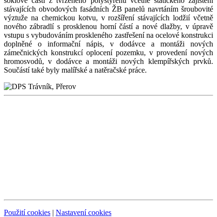
soklové části z tvrzeného polystyrenu včetně statického zajištění
stávajících obvodových fasádních ŽB panelů navrtáním šroubovité
výztuže na chemickou kotvu, v rozšíření stávajících lodžií včetně
nového zábradlí s prosklenou horní částí a nové dlažby, v úpravě
vstupu s vybudováním proskleného zastřešení na ocelové konstrukci
doplněné o informační nápis, v dodávce a montáži nových
zámečnických konstrukcí oplocení pozemku, v provedení nových
hromosvodů, v dodávce a montáži nových klempířských prvků.
Součástí také byly malířské a natěračské práce.
Použití cookies
|
Nastavení cookies