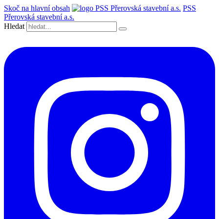
Skoč na hlavní obsah
PSS
Přerovská stavební a.s.
Hledat