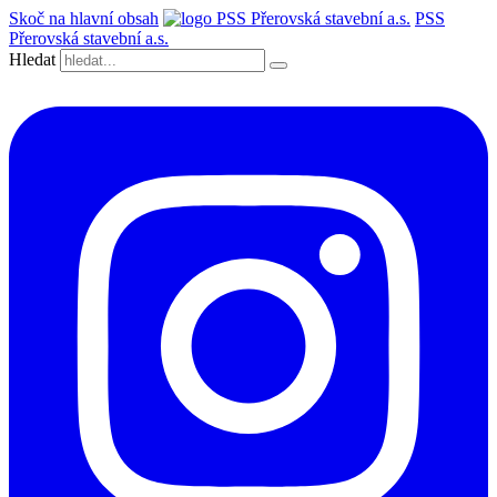
Skoč na hlavní obsah
PSS
Přerovská stavební a.s.
Hledat