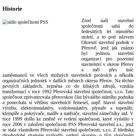
Historie
Zrod naší stavební
společnosti sahá do
šedesátých let minulého
století, a to pod názvem
Okresní stavební podnik v
Přerově, jenž jak známo
byl jedinou stavební
organizací pro pozemní
stavitelství v okrese Přerov
a měl přes tisíc
zaměstnanců ve všech možných stavebních profesích a několik
organizačních jednotek v dalších městech okresu Přerov. Na těchto
pevných základech, zejména co do lidských zdrojů, vznikla
transformací v roce 1992 Přerovská stavební společnost, s.r.o. Tato
společnost zprivatizovala přerovskou část bývalého státního podniku
a ponechala si většinu stavebních řemesel, např. hlavní stavební
výrobu, elektroinstalatéry, vodoinstalatéry, plynaře a topenáře,
klempíře a pokrývače, malíře a natěrače, stavební zámečníky atd. V
roce 1999 došlo ke změně ve vedení společnosti, které vyústilo v
roce 2006 v založení společnosti PSS Přerovská stavební a.s., jenž
se stala vlastníkem Přerovské stavební společnosti, s.r.o. Z hlediska
dlouhodobé strategie rozhodlo vedení skupiny o fúzi sloučením