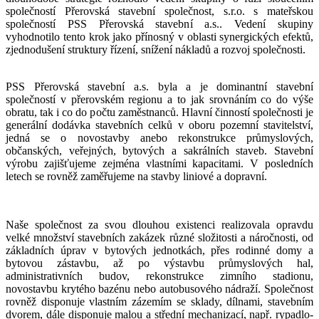
společností Přerovská stavební společnost, s.r.o. s mateřskou
společností PSS Přerovská stavební a.s.. Vedení skupiny
vyhodnotilo tento krok jako přínosný v oblasti synergických efektů,
zjednodušení struktury řízení, snížení nákladů a rozvoj společnosti.
PSS Přerovská stavební a.s. byla a je dominantní stavební
společností v přerovském regionu a to jak srovnáním co do výše
obratu, tak i co do počtu zaměstnanců. Hlavní činností společnosti je
generální dodávka stavebních celků v oboru pozemní stavitelství,
jedná se o novostavby anebo rekonstrukce průmyslových,
občanských, veřejných, bytových a sakrálních staveb. Stavební
výrobu zajišťujeme zejména vlastními kapacitami. V posledních
letech se rovněž zaměřujeme na stavby liniové a dopravní.
Naše společnost za svou dlouhou existenci realizovala opravdu
velké množství stavebních zakázek různé složitosti a náročnosti, od
základních úprav v bytových jednotkách, přes rodinné domy a
bytovou zástavbu, až po výstavbu průmyslových hal,
administrativních budov, rekonstrukce zimního stadionu,
novostavbu krytého bazénu nebo autobusového nádraží. Společnost
rovněž disponuje vlastním zázemím se sklady, dílnami, stavebním
dvorem, dále disponuje malou a střední mechanizací, např. rypadlo-